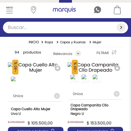
Buscar...
TÉRMINOS MÁS BUSCADOS
Ropa
Capas y Ruanas
Mujer
1
.
cárdigan
94
productos
FILTRAR
Relevancia
2
.
suéter mujer
40 %
20 %
3
.
sueteres
-
-
4
.
vestidos
5
.
suéter hombre
Única
Única
6
.
capa
Capa Campanita Cllo
Capa Cuello Alto Mujer
Drapeado
7
.
chaleco mujer
Uva U
Negro U
8
.
navidad
$
175
.
900
,
00
$
191
.
900
,
00
$
105
.
500
,
00
$
153
.
500
,
00