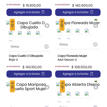
$
139
.
900
,
00
$
234
.
900
,
00
$
111
.
900
,
00
$
140
.
900
,
00
Agregar a la bolsa
Agregar a la bolsa
40 %
20 %
-
-
Única
Única
Capa Cuello O Dibujada
Capa Floreada Mujer
Rojo U
Azul Oscuro U
$
178
.
900
,
00
$
180
.
900
,
00
$
143
.
100
,
00
$
108
.
500
,
00
Agregar a la bolsa
Agregar a la bolsa
40 %
20 %
-
-