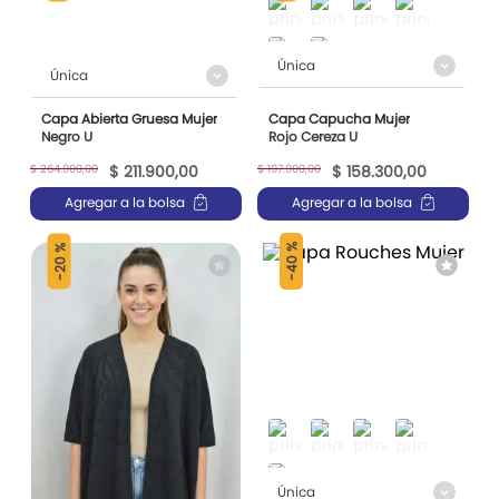
Única
Única
Capa Abierta Gruesa Mujer
Capa Capucha Mujer
Negro U
Rojo Cereza U
$
264
.
900
,
00
$
197
.
900
,
00
$
211
.
900
,
00
$
158
.
300
,
00
Agregar a la bolsa
Agregar a la bolsa
40 %
20 %
-
-
Única