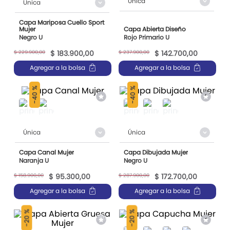
Única
Única
Capa Mariposa Cuello Sport
Mujer
Capa Abierta Diseño
Negro U
Rojo Primario U
$
229
.
900
,
00
$
237
.
900
,
00
$
183
.
900
,
00
$
142
.
700
,
00
Agregar a la bolsa
Agregar a la bolsa
40 %
40 %
-
-
Única
Única
Capa Canal Mujer
Capa Dibujada Mujer
Naranja U
Negro U
$
158
.
900
,
00
$
287
.
900
,
00
$
95
.
300
,
00
$
172
.
700
,
00
Agregar a la bolsa
Agregar a la bolsa
20 %
20 %
-
-