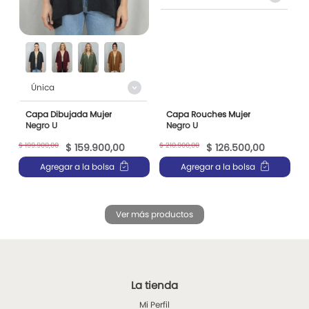
Única
Capa Dibujada Mujer
Capa Rouches Mujer
Negro U
Negro U
$
199
.
900
,
00
$
210
.
900
,
00
$
159
.
900
,
00
$
126
.
500
,
00
Agregar a la bolsa
Agregar a la bolsa
La tienda
Mi Perfil