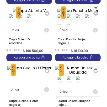
Agregar a la bolsa
Agregar a la bolsa
9
.
chalecos
10
.
ruana
40 %
20 %
-
-
Única
Única
Capa Abierta V
Capa Poncho Mujer
Amarillo U
Negro U
$
186
.
900
,
00
$
151
.
900
,
00
$
149
.
500
,
00
$
91
.
100
,
00
Agregar a la bolsa
Agregar a la bolsa
40 %
20 %
-
-
Única
Única
Capa Cuello O Flores
Ruana Unisex Dibujada
Negro U
Rojo U