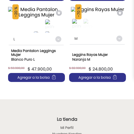
9
.
chalecos
20 %
70 %
10
.
ruana
-
-
M
L
Media Pantalon Leggings
Mujer
Leggins Rayas Mujer
Blanco Puro L
Naranja M
$
59
.
900
,
00
$
82
.
900
,
00
$
47
.
900
,
00
$
24
.
800
,
00
Agregar a la bolsa
Agregar a la bolsa
La tienda
Mi Perfil
Nuestras tiendas