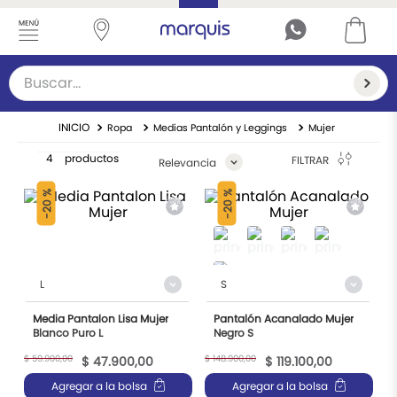
Buscar...
TÉRMINOS MÁS BUSCADOS
Ropa
Medias Pantalón y Leggings
Mujer
1
.
cárdigan
4
productos
FILTRAR
Relevancia
2
.
suéter mujer
20 %
20 %
3
.
sueteres
-
-
4
.
vestidos
5
.
suéter hombre
L
S
6
.
capa
Media Pantalon Lisa Mujer
Pantalón Acanalado Mujer
Blanco Puro L
Negro S
7
.
chaleco mujer
$
59
.
900
,
00
$
148
.
900
,
00
$
47
.
900
,
00
$
119
.
100
,
00
8
.
navidad
Agregar a la bolsa
Agregar a la bolsa