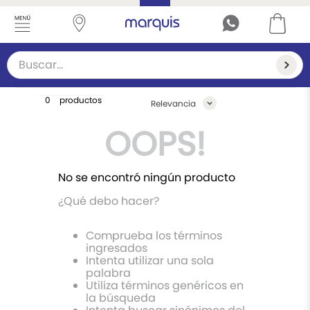
Buscar...
TÉRMINOS MÁS BUSCADOS
0
productos
Relevancia
1
.
cárdigan
OOPS!
2
.
suéter mujer
3
.
sueteres
No se encontró ningún producto
4
.
vestidos
¿Qué debo hacer?
5
.
suéter hombre
Comprueba los términos
6
.
capa
ingresados
Intenta utilizar una sola
7
.
chaleco mujer
palabra
Utiliza términos genéricos en
8
.
navidad
la búsqueda