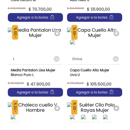
$
235
.
900
,
00
$
164
.
900
,
00
$
70
.
700
,
00
$
131
.
900
,
00
Agregar a la bolsa
Agregar a la bolsa
40 %
20 %
-
-
L
Única
Media Pantalon Lisa Mujer
Capa Cuello Alto Mujer
Blanco Puro L
Uva U
$
59
.
900
,
00
$
175
.
900
,
00
$
47
.
900
,
00
$
105
.
500
,
00
Agregar a la bolsa
Agregar a la bolsa
70 %
20 %
-
-