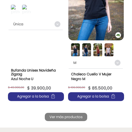
Única
M
Bufanda Unisex Navideña
Zigzag
Chaleco Cuello V Mujer
Azul Noche U
Negro M
$
49
.
900
,
00
$
106
.
900
,
00
$
39
.
900
,
00
$
85
.
500
,
00
Agregar a la bolsa
Agregar a la bolsa