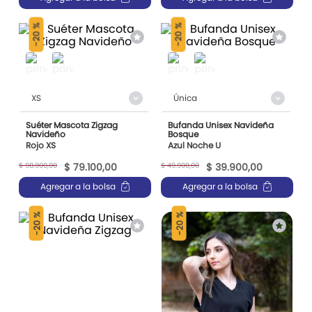
20 %
20 %
-
-
XS
Única
Suéter Mascota Zigzag
Bufanda Unisex Navideña
Navideño
Bosque
Rojo XS
Azul Noche U
$
98
.
900
,
00
$
49
.
900
,
00
$
79
.
100
,
00
$
39
.
900
,
00
Agregar a la bolsa
Agregar a la bolsa
20 %
20 %
-
-