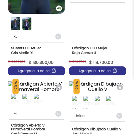
9
.
chalecos
10
.
ruana
XL
Suéter ECO Mujer
Cárdigan ECO Mujer
Gris Medio XL
Rojo Cereza U
$
162
.
900
,
00
$
197
.
900
,
00
$
130
.
300
,
00
$
118
.
700
,
00
Agregar a la bolsa
Agregar a la bolsa
70 %
20 %
-
-
M
Única
Cárdigan Abierto V
Primaveral Hombre
Cárdigan Dibujado Cuello V
Café Oscuro M
Azul Hielo U