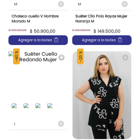
M
M
Chaleco cuello V Hombre
Suéter Cllo Polo Rayas Mujer
Morado M
Naranja M
$
169
.
900
,
00
$
186
.
900
,
00
$
50
.
900
,
00
$
149
.
500
,
00
Agregar a la bolsa
Agregar a la bolsa
40 %
20 %
-
-
L