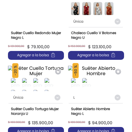
Única
Suéter Cuello Redondo Mujer
Chaleco Cuello V Botones
Negro L
Negro U
$
131
.
900
,
00
$
153
.
900
,
00
$
79
.
100
,
00
$
123
.
100
,
00
Agregar a la bolsa
Agregar a la bolsa
50 %
20 %
-
-
Única
L
Suéter Cuello Tortuga Mujer
Suéter Abierto Hombre
Naranja U
Negro L
$
169
.
900
,
00
$
189
.
900
,
00
$
135
.
900
,
00
$
94
.
900
,
00
Agregar a la bolsa
Agregar a la bolsa