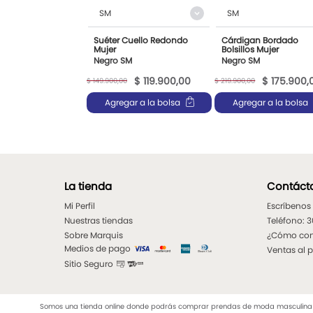
SM
SM
Suéter Cuello Redondo
Cárdigan Bordado
Mujer
Bolsillos Mujer
Negro SM
Negro SM
$
119
.
900
,
00
$
175
.
900
,
$
149
.
900
,
00
$
219
.
900
,
00
Agregar a la bolsa
Agregar a la bolsa
La tienda
Contáct
Mi Perfil
Escríbenos
Nuestras tiendas
Teléfono: 
Sobre Marquis
¿Cómo co
Medios de pago
Ventas al 
Sitio Seguro
Somos una tienda online donde podrás comprar prendas de moda masculina y f