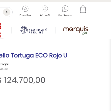
llo Tortuga ECO
Rojo U
ortuga
60030
$
124
.
700
,
00