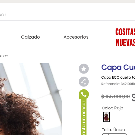
Buscar...
ÁS BUSCADOS
Calzado
Accesorios
jer
a ECO
Capa Cue
Capa ECO cuello t
ombre
Referencia
:
3421005
$
155
.
900
,
00
mujer
:
Rojo
Color
:
Única
Talla