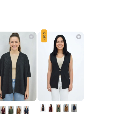
20 %
-