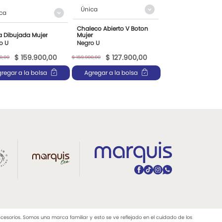
Única
ca
Chaleco Abierto V Boton
 Dibujada Mujer
Mujer
o U
Negro U
$
159
.
900
,
00
$
127
.
900
,
00
0
,
00
$
159
.
900
,
00
regar a la bolsa
Agregar a la bolsa
rios. Somos una marca familiar y esto se ve reflejado en el cuidado de los