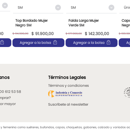
SM
SM
Úni
Top Bordado Mujer
Falda Larga Mujer
Capa
Negro SM
Verde SM
Negr
00
$
91
.
900
,
00
$
142
.
300
,
00
$
114
.
900
,
00
$
177
.
900
,
00
$
199
.
90
Agregar a la bolsa
Agregar a la bolsa
Ag
anos
Términos Legales
Términos y condiciones
300 612 53 58
mprar?
por mayor
Suscríbete al newsletter
emenina como suéteres, bufandas, capas, chaquetas, gabanes, calzado y variados acceso