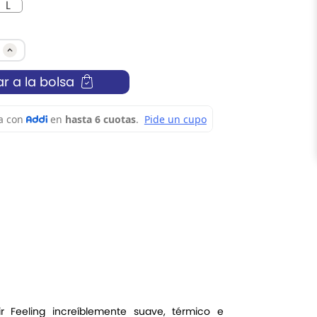
L
r a la bolsa
r Feeling increíblemente suave, térmico e