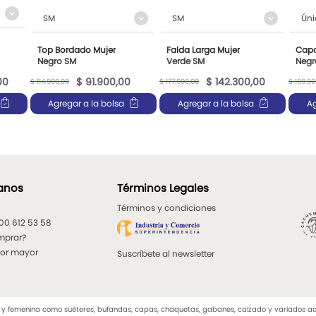
SM
SM
Úni
Top Bordado Mujer
Falda Larga Mujer
Capa
Negro SM
Verde SM
Negr
00
$
91
.
900
,
00
$
142
.
300
,
00
$
114
.
900
,
00
$
177
.
900
,
00
$
199
.
90
Agregar a la bolsa
Agregar a la bolsa
Ag
anos
Términos Legales
Términos y condiciones
300 612 53 58
mprar?
por mayor
Suscríbete al newsletter
emenina como suéteres, bufandas, capas, chaquetas, gabanes, calzado y variados acceso