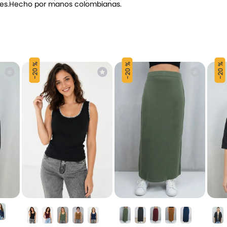
ores.Hecho por manos colombianas.
20 %
20 %
20 %
-
-
-