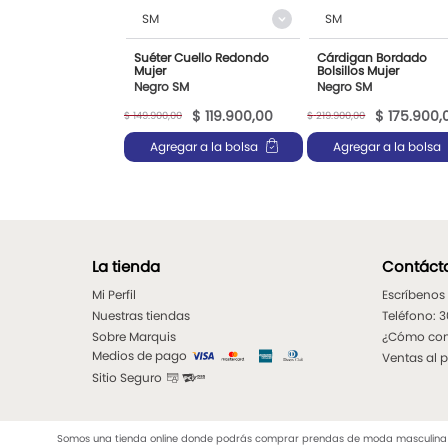
SM
SM
Suéter Cuello Redondo
Cárdigan Bordado
Mujer
Bolsillos Mujer
Negro SM
Negro SM
$
119
.
900
,
00
$
175
.
900
,
$
149
.
900
,
00
$
219
.
900
,
00
Agregar a la bolsa
Agregar a la bolsa
La tienda
Contáct
Mi Perfil
Escríbenos
Nuestras tiendas
Teléfono: 
Sobre Marquis
¿Cómo co
Medios de pago
Ventas al 
Sitio Seguro
Somos una tienda online donde podrás comprar prendas de moda masculina y f