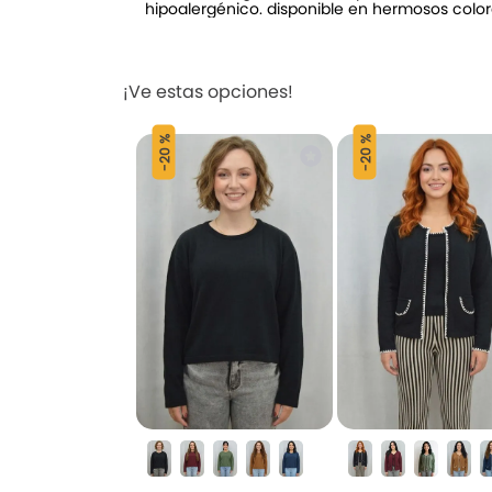
hipoalergénico. disponible en hermosos col
¡Ve estas opciones!
20 %
20 %
-
-