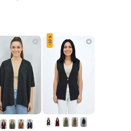
20 %
-