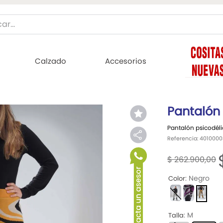
Buscar...
ÁS BUSCADOS
Calzado
Accesorios
jer
Pantalón
Pantalón psicodéli
ombre
Referencia
:
4010000
$
262
.
900
,
00
mujer
:
Negro
Color
:
M
Talla