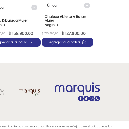
Única
ca
Chaleco Abierto V Boton
 Dibujada Mujer
Mujer
o U
Negro U
$
159
.
900
,
00
$
127
.
900
,
00
0
,
00
$
159
.
900
,
00
regar a la bolsa
Agregar a la bolsa
rios. Somos una marca familiar y esto se ve reflejado en el cuidado de los