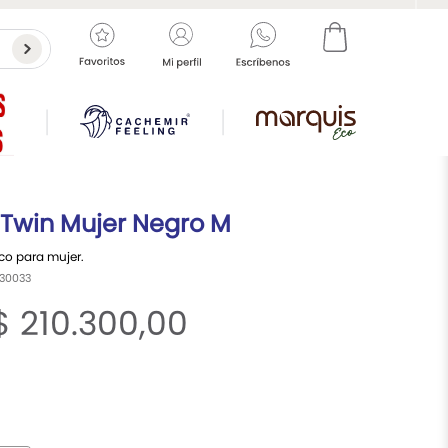
 Twin Mujer
Negro M
co para mujer.
30033
$
210
.
300
,
00