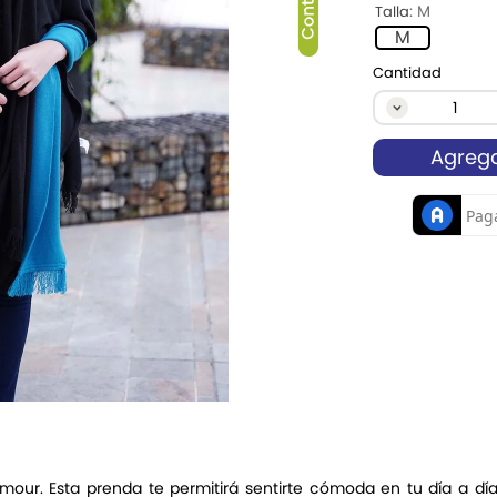
:
M
Talla
M
Cantidad
Agrega
our. Esta prenda te permitirá sentirte cómoda en tu día a día.