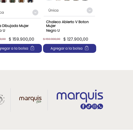
Única
ca
Chaleco Abierto V Boton
 Dibujada Mujer
Mujer
o U
Negro U
$
159
.
900
,
00
$
127
.
900
,
00
0
,
00
$
159
.
900
,
00
regar a la bolsa
Agregar a la bolsa