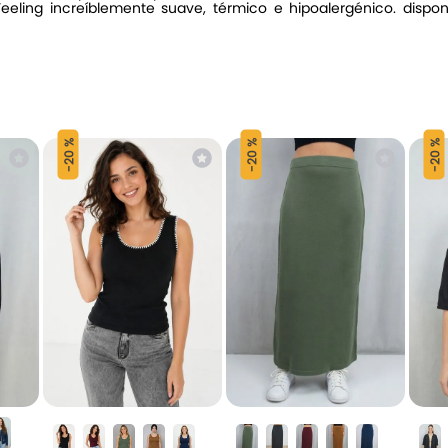
Feeling increíblemente suave, térmico e hipoalergénico. disp
20 %
20 %
20 %
-
-
-