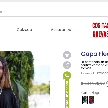
Buscar...
ÁS BUSCADOS
Calzado
Accesorios
jer
Capa Fle
La combinación per
ombre
sentirte cómoda en 
formas.
mujer
Referencia
:
9779000
$
284
.
900
,
00
:
Negro
Color