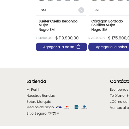
SM
SM
Suéter Cuello Redondo
Cárdigan Bordado
Mujer
Bolsillos Mujer
Negro SM
Negro SM
$
119
.
900
,
00
$
175
.
900
,
$
149
.
900
,
00
$
219
.
900
,
00
Agregar a la bolsa
Agregar a la bolsa
La tienda
Contáct
Mi Perfil
Escríbenos
Nuestras tiendas
Teléfono: 
Sobre Marquis
¿Cómo co
Medios de pago
Ventas al 
Sitio Seguro