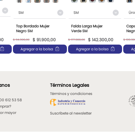
SM
SM
Úni
Top Bordado Mujer
Falda Larga Mujer
Capa
Negro SM
Verde SM
Negr
00
$
91
.
900
,
00
$
142
.
300
,
00
$
114
.
900
,
00
$
177
.
900
,
00
$
199
.
90
Agregar a la bolsa
Agregar a la bolsa
Ag
anos
Términos Legales
Términos y condiciones
300 612 53 58
mprar?
por mayor
Suscríbete al newsletter