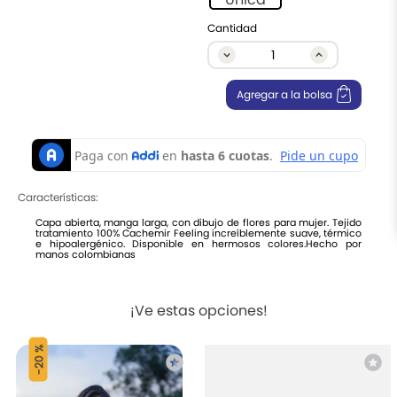
9
.
chalecos
Cantidad
10
.
ruana
Agregar a la bolsa
Características:
Capa abierta, manga larga, con dibujo de flores para mujer. Tejido
tratamiento 100% Cachemir Feeling increíblemente suave, térmico
e hipoalergénico. Disponible en hermosos colores.Hecho por
manos colombianas
¡Ve estas opciones!
20 %
-