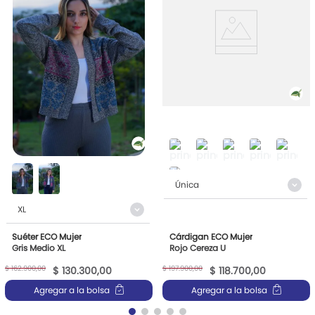
Única
XL
Suéter ECO Mujer
Cárdigan ECO Mujer
Gris Medio XL
Rojo Cereza U
$
162
.
900
,
00
$
197
.
900
,
00
$
130
.
300
,
00
$
118
.
700
,
00
Agregar a la bolsa
Agregar a la bolsa