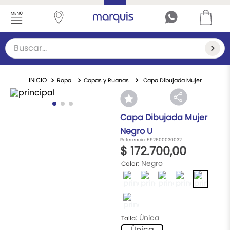
Buscar...
TÉRMINOS MÁS BUSCADOS
Ropa
Capas y Ruanas
Capa Dibujada Mujer
1
.
cárdigan
2
.
suéter mujer
Capa Dibujada Mujer
3
.
sueteres
Negro U
Referencia
:
592600030032
4
.
vestidos
$
172
.
700
,
00
5
.
suéter hombre
:
Negro
Color
6
.
capa
7
.
chaleco mujer
8
.
navidad
:
Única
Talla
Única