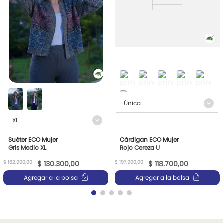
Única
XL
Suéter ECO Mujer
Cárdigan ECO Mujer
Gris Medio XL
Rojo Cereza U
$
162
.
900
,
00
$
197
.
900
,
00
$
130
.
300
,
00
$
118
.
700
,
00
Agregar a la bolsa
Agregar a la bolsa