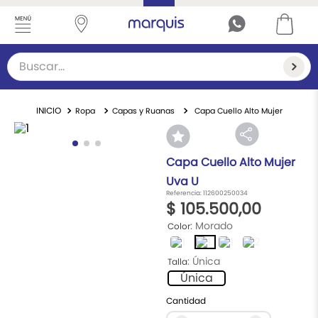
Buscar...
TÉRMINOS MÁS BUSCADOS
Ropa
Capas y Ruanas
Capa Cuello Alto Mujer
1
.
cárdigan
2
.
suéter mujer
Capa Cuello Alto Mujer
3
.
sueteres
Uva U
Referencia
:
112600250034
4
.
vestidos
$
105
.
500
,
00
5
.
suéter hombre
:
Morado
Color
6
.
capa
:
Única
Talla
7
.
chaleco mujer
Única
8
.
navidad
Cantidad